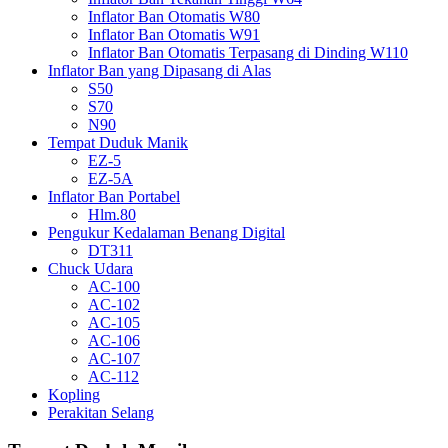
Inflator Ban Otomatis W80
Inflator Ban Otomatis W91
Inflator Ban Otomatis Terpasang di Dinding W110
Inflator Ban yang Dipasang di Alas
S50
S70
N90
Tempat Duduk Manik
EZ-5
EZ-5A
Inflator Ban Portabel
Hlm.80
Pengukur Kedalaman Benang Digital
DT311
Chuck Udara
AC-100
AC-102
AC-105
AC-106
AC-107
AC-112
Kopling
Perakitan Selang