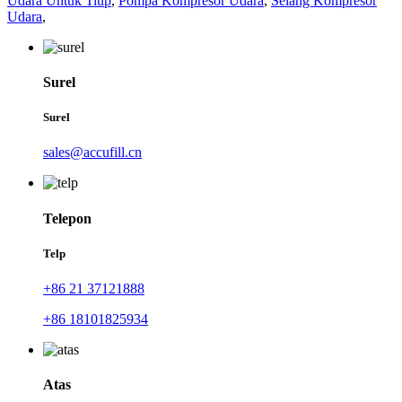
Udara Untuk Tiup
,
Pompa Kompresor Udara
,
Selang Kompresor
Udara
,
Surel
Surel
sales@accufill.cn
Telepon
Telp
+86 21 37121888
+86 18101825934
Atas