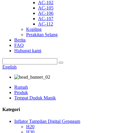
AC-102
AC-105
AC-106
AC-107
AC-112
Kopling
Perakitan Selang
Berita
FAQ
Hubungi kami
English
Rumah
Produk
Tempat Duduk Manik
Kategori
Inflator Tampilan Digital Genggam
H20
H30