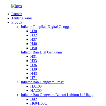
Rumah
Tentang kami
Produk
Inflator Tampilan Digital Genggam
H30
H32
H37
H40
H50
Inflator Ban Dial Genggam
H31
H33
H36
H39
H43
H71
Inflator Ban Genggam Preset
HA100
HA200
Inflator Ban Genggam Baterai Lithium Isi Ulang
H42
H60/H60C