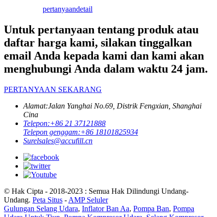
pertanyaan
detail
Untuk pertanyaan tentang produk atau
daftar harga kami, silakan tinggalkan
email Anda kepada kami dan kami akan
menghubungi Anda dalam waktu 24 jam.
PERTANYAAN SEKARANG
Alamat:
Jalan Yanghai No.69, Distrik Fengxian, Shanghai
Cina
Telepon:
+86 21 37121888
Telepon genggam:
+86 18101825934
Surel
sales@accufill.cn
© Hak Cipta - 2018-2023 : Semua Hak Dilindungi Undang-
Undang.
Peta Situs
-
AMP Seluler
Gulungan Selang Udara
,
Inflator Ban Aa
,
Pompa Ban
,
Pompa