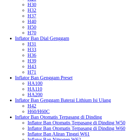
H30
H32
H37
H40
H50
H70
Inflator Ban Dial Genggam
H31
H33
H36
H39
H43
H71
Inflator Ban Genggam Preset
HA100
HA110
HA200
Inflator Ban Genggam Baterai Lithium Isi Ulang
H42
H60/H60C
Inflator Ban Otomatis Terpasang di Dinding
Inflator Ban Otomatis Terpasang di Dinding W50
Inflator Ban Otomatis Terpasang di Dinding W60
Inflator Ban Aliran Tinggi W61
Inflator Ban Nitrogen W62