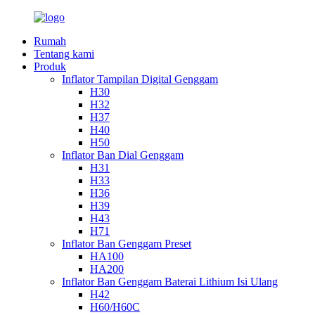
Rumah
Tentang kami
Produk
Inflator Tampilan Digital Genggam
H30
H32
H37
H40
H50
Inflator Ban Dial Genggam
H31
H33
H36
H39
H43
H71
Inflator Ban Genggam Preset
HA100
HA200
Inflator Ban Genggam Baterai Lithium Isi Ulang
H42
H60/H60C