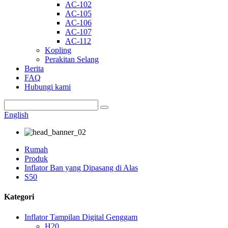
AC-102
AC-105
AC-106
AC-107
AC-112
Kopling
Perakitan Selang
Berita
FAQ
Hubungi kami
English
Rumah
Produk
Inflator Ban yang Dipasang di Alas
S50
Kategori
Inflator Tampilan Digital Genggam
H20