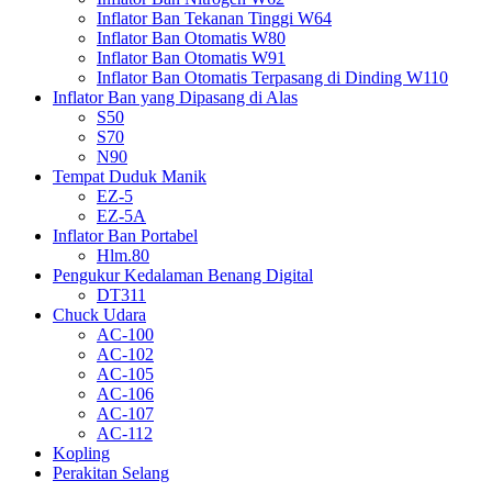
Inflator Ban Tekanan Tinggi W64
Inflator Ban Otomatis W80
Inflator Ban Otomatis W91
Inflator Ban Otomatis Terpasang di Dinding W110
Inflator Ban yang Dipasang di Alas
S50
S70
N90
Tempat Duduk Manik
EZ-5
EZ-5A
Inflator Ban Portabel
Hlm.80
Pengukur Kedalaman Benang Digital
DT311
Chuck Udara
AC-100
AC-102
AC-105
AC-106
AC-107
AC-112
Kopling
Perakitan Selang