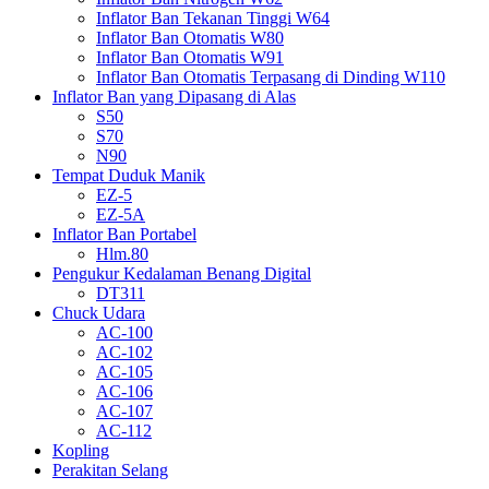
Inflator Ban Tekanan Tinggi W64
Inflator Ban Otomatis W80
Inflator Ban Otomatis W91
Inflator Ban Otomatis Terpasang di Dinding W110
Inflator Ban yang Dipasang di Alas
S50
S70
N90
Tempat Duduk Manik
EZ-5
EZ-5A
Inflator Ban Portabel
Hlm.80
Pengukur Kedalaman Benang Digital
DT311
Chuck Udara
AC-100
AC-102
AC-105
AC-106
AC-107
AC-112
Kopling
Perakitan Selang