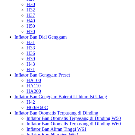
H30
H32
H37
H40
H50
H70
Inflator Ban Dial Genggam
H31
H33
H36
H39
H43
H71
Inflator Ban Genggam Preset
HA100
HA110
HA200
Inflator Ban Genggam Baterai Lithium Isi Ulang
H42
H60/H60C
Inflator Ban Otomatis Terpasang di Dinding
Inflator Ban Otomatis Terpasang di Dinding W50
Inflator Ban Otomatis Terpasang di Dinding W60
Inflator Ban Aliran Tinggi W61
Inflator Ban Nitrogen W62