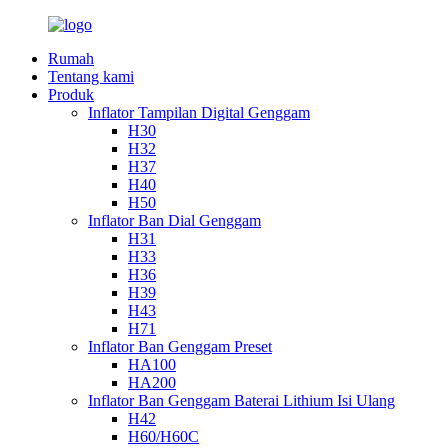
Rumah
Tentang kami
Produk
Inflator Tampilan Digital Genggam
H30
H32
H37
H40
H50
Inflator Ban Dial Genggam
H31
H33
H36
H39
H43
H71
Inflator Ban Genggam Preset
HA100
HA200
Inflator Ban Genggam Baterai Lithium Isi Ulang
H42
H60/H60C