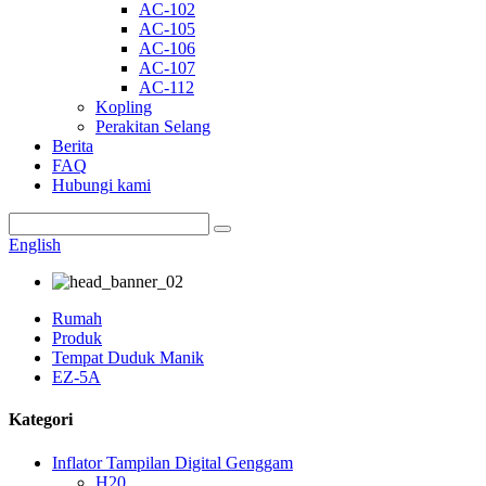
AC-102
AC-105
AC-106
AC-107
AC-112
Kopling
Perakitan Selang
Berita
FAQ
Hubungi kami
English
Rumah
Produk
Tempat Duduk Manik
EZ-5A
Kategori
Inflator Tampilan Digital Genggam
H20