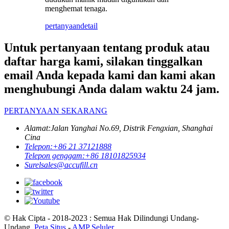
menghemat tenaga.
pertanyaan
detail
Untuk pertanyaan tentang produk atau
daftar harga kami, silakan tinggalkan
email Anda kepada kami dan kami akan
menghubungi Anda dalam waktu 24 jam.
PERTANYAAN SEKARANG
Alamat:
Jalan Yanghai No.69, Distrik Fengxian, Shanghai
Cina
Telepon:
+86 21 37121888
Telepon genggam:
+86 18101825934
Surel
sales@accufill.cn
© Hak Cipta - 2018-2023 : Semua Hak Dilindungi Undang-
Undang.
Peta Situs
-
AMP Seluler