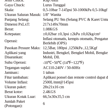
Jenis Chuck:
Klip Aktif
Gaya Chuck:
Lurus Tunggal
Skala:
0,5-10bar 7-145psi 50-1000kPa 0,5-10kgf
Ukuran Saluran Masuk:
1/8" Wanita
Panjang Selang:
Selang PU 9m (Selang PVC & Karet Untu
Dimensi PxLxT:
217x149x70mm
Berat:
1.08KGS
Ketepatan:
±0,02bar ±0,3psi ±2kPa ±0,02kg/cm²
Inflasi otomatis, kempis otomatis, Pengat
Operasi:
Berlebih (OPS)
Pasokan Pessure Maks:
12,5Bar, 180psi ,1250kPa ,12,5Kgf
Aplikasi yang
Industri, Bengkel, Bengkel Mobil, Bengke
Disarankan:
Mobil, Dll.
Suhu Operasi:
-10℃~50℃ (14℉~122℉)
Tegangan suplai:
AC110-240V / 50-60Hz
Jaminan::
1 tahun
Fitur tambahan:
Aplikasi ponsel dan remote control dapat
Volume Inflasi:
2500L/mnt@145psi
Ukuran paket:
28x21x16 cm
Berat kotor:
2.4KGS
Ukuran Kotak Luar:
66,5x30x35,5 cm
Jumlah Paket
6
(Potongan):