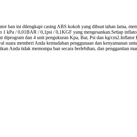
lator ban ini dilengkapi casing ABS kokoh yang dibuat tahan lama, m
n 1 kPa / 0,01BAR / 0,1psi / 0,1KGF yang mengesankan.Setiap inflato
diprogram dan 4 unit pengukuran Kpa, Bar, Psi dan kg/cm2.Inflator B
 sinyal suara memberi Anda kemudahan penggunaan dan kenyamanan u
astikan Anda tidak memompa ban secara berlebihan, dan penggantian m