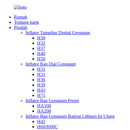
Rumah
Tentang kami
Produk
Inflator Tampilan Digital Genggam
H30
H32
H37
H40
H50
Inflator Ban Dial Genggam
H31
H33
H36
H39
H43
H71
Inflator Ban Genggam Preset
HA100
HA200
Inflator Ban Genggam Baterai Lithium Isi Ulang
H42
H60/H60C