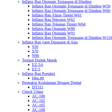
Inflator Ban Otomatis Terpasang di Dinding
Inflator Ban Otomatis Terpasang di Dinding W50
Inflator Ban Otomatis Terpasang di Dinding W60
Inflator Ban Aliran Tinggi W61
Inflator Ban Nitrogen W62
Inflator Ban Tekanan Tinggi W64
Inflator Ban Otomatis W80
Inflator Ban Otomatis W91
Inflator Ban Otomatis Terpasang di Dinding W110
Inflator Ban yang Dipasang di Alas
S50
S70
N90
Tempat Duduk Manik
EZ-5A
EZ-5
Inflator Ban Portabel
Hlm.80
Pengukur Kedalaman Benang Digital
DT311
Chuck Udara
AC-100
AC-102
AC-105
AC-106