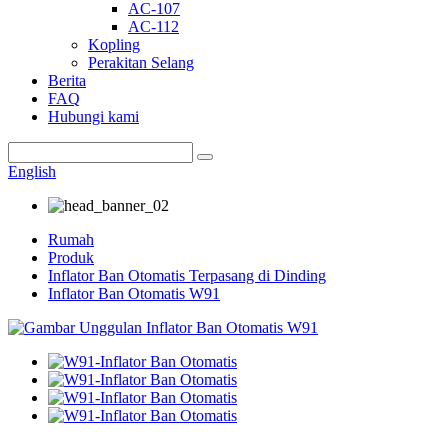
AC-107
AC-112
Kopling
Perakitan Selang
Berita
FAQ
Hubungi kami
English
Rumah
Produk
Inflator Ban Otomatis Terpasang di Dinding
Inflator Ban Otomatis W91